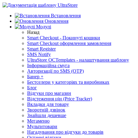
Встановлення
Оновлення
Модулі
Назад
Smart Checkout - Покинуті кошики
Smart Checkout оформлення замовлення
Smart Register
SMS Notify
UltraStore OCTemplates - налаштування шаблону
Інформаційна смуга
Авторизації по SMS (OTP)
Банер +
Бестселери у категоріях та виробниках
Блог
Відгуки про магазин
Відстеження цін (Price Tracker)
Вкладки для товару
Зворотній дзвінок
Знайшли дешевше
Мегаменю
Мультитовари
Нагадування про відгуки до товарів
Останні відгуки