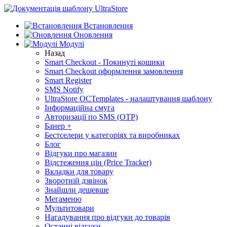
Встановлення
Оновлення
Модулі
Назад
Smart Checkout - Покинуті кошики
Smart Checkout оформлення замовлення
Smart Register
SMS Notify
UltraStore OCTemplates - налаштування шаблону
Інформаційна смуга
Авторизації по SMS (OTP)
Банер +
Бестселери у категоріях та виробниках
Блог
Відгуки про магазин
Відстеження цін (Price Tracker)
Вкладки для товару
Зворотній дзвінок
Знайшли дешевше
Мегаменю
Мультитовари
Нагадування про відгуки до товарів
Останні відгуки