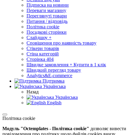
Підписка на новини
Переваги магазину
Переглянуті товари
Питання / відповідь
Політика cookie
Посадкові сторінки
Слайдшоу +
Сповіщення про наявність товару
Стікери товарів
Стіна категорій
Сторінка 404
Швидке замовлення + Купити в 1 клік
Швидкий перегляд товару
Analytics&E-commerce
Підтримка
Українська
Назад
Українська
English
Політика cookie
Модуль "Octemplates - Політика cookie"
дозволяє вивести
повідомлення про політику щодо файлів cookies внизу