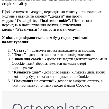
сторінки сайту.
Щоб активувати модуль, перейдіть до списку встановлених
модулів і натисніть кнопку
"Додати"
навпроти
модуля
"Octemplates - Політика cookie"
. Після цього
перейдіть в налаштування модуля, натиснувши
кнопку
"Редагувати"
навпроти назви модуля.
У вікні, що відкоиється, вам будуть доступні такі
налаштування:
"Статус"
- дозволяє вмикати/відключати модуль;
"Текст"
- дозволяє ввести текст повідомлення;
"Значення cookie"
- дозволяє задати ідентифікатор імені
Coockie, який зберігатиметься на комп'ютері
користувача;
"Кількість днів​"
- дозволяє задати кількість днів, після
якої знову буде показано повідомлення Cookie;
"Посилання на статтю​"
- дозволяє вибрати статтю, в
якій прописано політику щодо файлів Coockie.