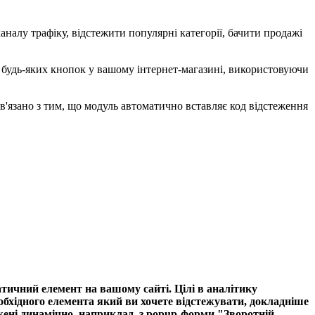
аналу трафіку, відстежити популярні категорії, бачити продажі
й будь-яких кнопок у вашому інтернет-магазині, використовуючи
ов'язано з тим, що модуль автоматично вставляє код відстеження
атичний елемент на вашому сайті. Цілі в аналітику
бхідного елемента який ви хочете відстежувати, докладніше
ажені динамічно, наприклад, з popup-форми "Зворотній