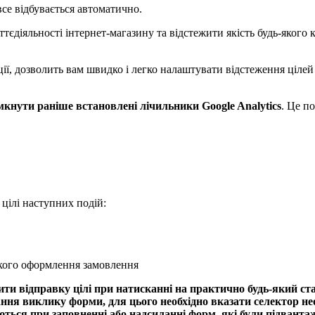
все відбувається автоматично.
діяльності інтернет-магазину та відстежити якість будь-якого к
ції, дозволить вам швидко і легко налаштувати відстеження ціле
мкнути раніше встановлені лічильники Google Analytics
. Це п
 цілі наступних подій:
кого оформлення замовлення
ити відправку цілі при натисканні на практично будь-який ст
ня виклику форми, для цього необхідно вказати селектор нео
яються при заповненні або надсиланні форм, які були підвант