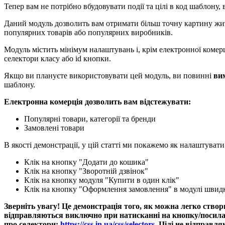
Тепер вам не потрібно вбудовувати події та цілі в код шаблону, 
Даний модуль дозволить вам отримати більш точну картину життє
популярних товарів або популярних виробників.
Модуль містить мінімум налаштувань і, крім електронної комер
селектори класу або id кнопки.
Якщо ви плануєте використовувати цей модуль, ви повинні
ви
шаблону.
Електронна комерція дозволить вам відстежувати:​
Популярні товари, категорії та бренди
Замовлені товари
В якості демонстрації, у цій статті ми покажемо як налаштувати
Клік на кнопку "Додати до кошика"
Клік на кнопку "Зворотній дзвінок"
Клік на кнопку модуля "Купити в один клік"
Клік на кнопку "Оформлення замовлення" в модулі швид
Зверніть увагу! Це демонстрація того, як можна легко створ
відправляються виключно при натисканні на кнопку/посилан
про селектори:
https://css.in.ua/css/selectors
. Цілі не відправл