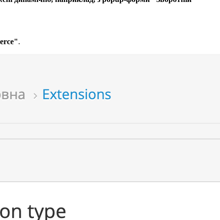
erce"
.