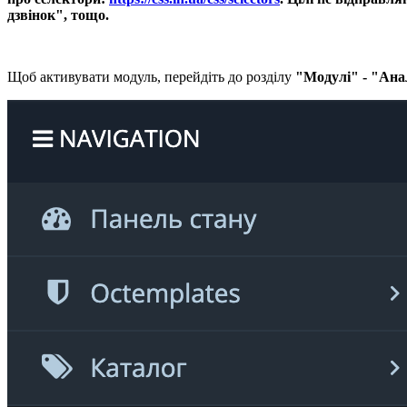
дзвінок", тощо.
Щоб активувати модуль, перейдіть до розділу
"Модулі" - "Ана