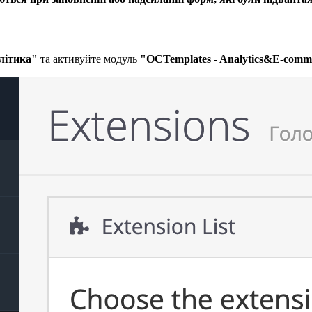
літика"
та активуйте модуль
"OCTemplates - Analytics&E-comm