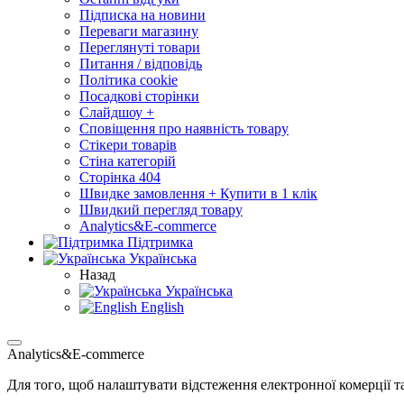
Підписка на новини
Переваги магазину
Переглянуті товари
Питання / відповідь
Політика cookie
Посадкові сторінки
Слайдшоу +
Сповіщення про наявність товару
Стікери товарів
Стіна категорій
Сторінка 404
Швидке замовлення + Купити в 1 клік
Швидкий перегляд товару
Analytics&E-commerce
Підтримка
Українська
Назад
Українська
English
Analytics&E-commerce
Для того, щоб налаштувати відстеження електронної комерції т