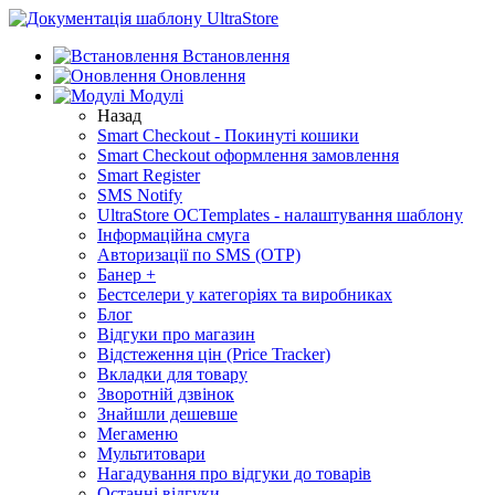
Встановлення
Оновлення
Модулі
Назад
Smart Checkout - Покинуті кошики
Smart Checkout оформлення замовлення
Smart Register
SMS Notify
UltraStore OCTemplates - налаштування шаблону
Інформаційна смуга
Авторизації по SMS (OTP)
Банер +
Бестселери у категоріях та виробниках
Блог
Відгуки про магазин
Відстеження цін (Price Tracker)
Вкладки для товару
Зворотній дзвінок
Знайшли дешевше
Мегаменю
Мультитовари
Нагадування про відгуки до товарів
Останні відгуки